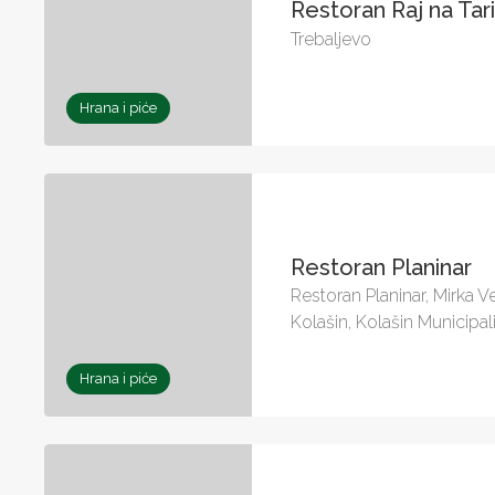
Restoran Raj na Tar
Trebaljevo
Hrana i piće
Restoran Planinar
Restoran Planinar, Mirka V
Kolašin, Kolašin Municipa
Hrana i piće