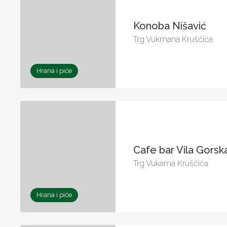
Konoba Nišavić
Trg Vukmana Kruščića
Hrana i piće
Cafe bar Vila Gorsk
Trg Vukama Kruščića
Hrana i piće