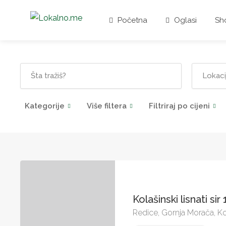
Početna
Oglasi
Sh
Kategorije
Više filtera
Filtriraj po cijeni
Kolašinski lisnati sir
Redice, Gornja Morača, Ko