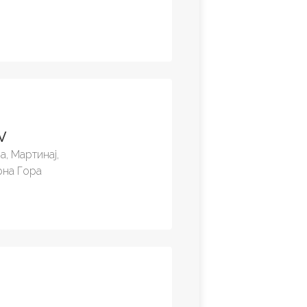
V
а, Мартинај,
рна Гора