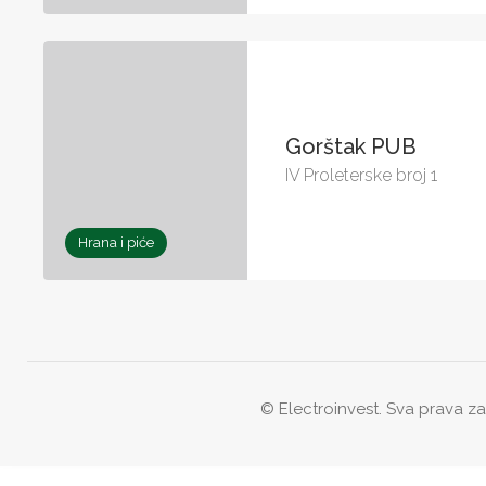
Gorštak PUB
IV Proleterske broj 1
Hrana i piće
© Electroinvest. Sva prava z