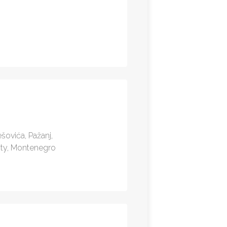
i
ešovića, Pažanj,
lity, Montenegro