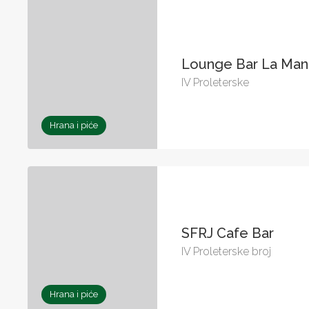
Lounge Bar La Ma
IV Proleterske
Hrana i piće
SFRJ Cafe Bar
IV Proleterske broj
Hrana i piće