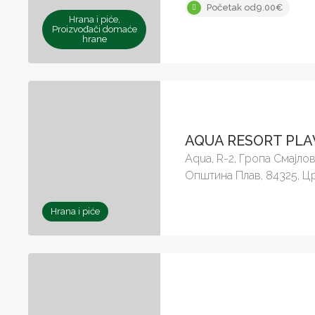
Početak od9.00€
Hrana i piće,
Proizvođači domaće
hrane
AQUA RESORT PLA
Aqua, R-2, Гропа Смајлов
Општина Плав, 84325, Ц
Hrana i piće