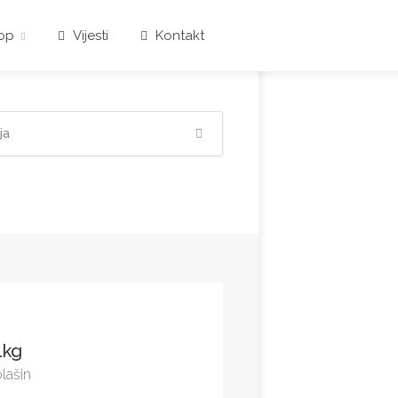
op
Vijesti
Kontakt
 1kg
lašin