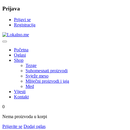
Prijava
Prijavi se
Registracija
Početna
Oglasi
Shop
Tezge
Suhomesnati proizvodi
Svježe meso
Mliječni proizvodi i jaja
Med
Vijesti
Kontakt
0
Nema proizvoda u korpi
Prijavite se
Dodaj oglas