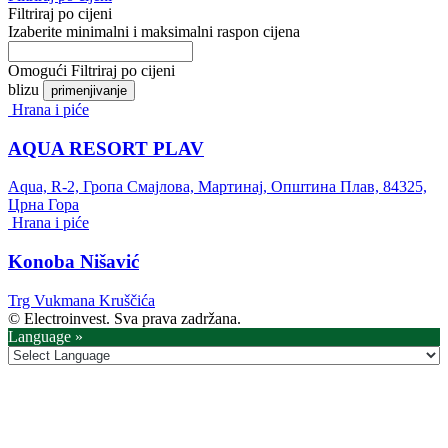
Filtriraj po cijeni
Izaberite minimalni i maksimalni raspon cijena
Omogući Filtriraj po cijeni
blizu
primenjivanje
Hrana i piće
AQUA RESORT PLAV
Aqua, R-2, Гропа Смајлова, Мартинај, Општина Плав, 84325,
Црна Гора
Hrana i piće
Konoba Nišavić
Trg Vukmana Kruščića
© Electroinvest. Sva prava zadržana.
Language »