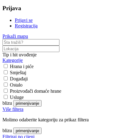
Prijava
Prijavi se
Registracija
Prikaži mapu
Tip i hit uvođenje
Kategorije
Hrana i piće
Smještaj
Događaji
Ostalo
Proizvođači domaće hrane
Usluge
blizu
primenjivanje
Više filtera
Molimo odaberite kategoriju za prikaz filtera
blizu
primenjivanje
Filtriraj po cijeni