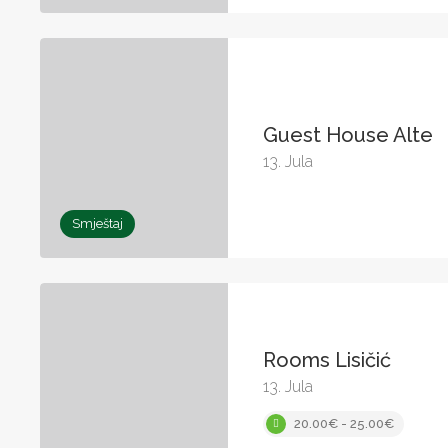
Guest House Alte
13. Jula
Smještaj
Rooms Lisičić
13. Jula
20.00€ - 25.00€