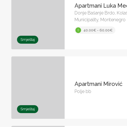
Apartmani Luka Me
Donje Bašanje Brdo, Kolaš
Municipality, Montenegro
40.00€ - 60.00€
Smještaj
Apartmani Mirović
Polje bb
Smještaj