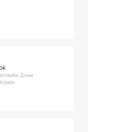
tok
улатовића, Доње
Kolašin