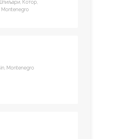
 Шпиљари, Котор,
0, Montenegro
sin, Montenegro