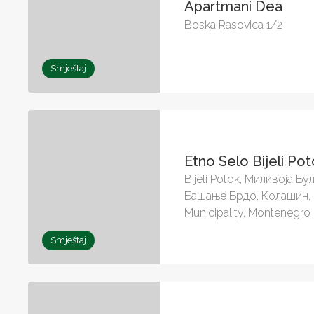
Apartmani Dea
Boska Rasovica 1/2
Smještaj
Etno Selo Bijeli Po
Bijeli Potok, Миливоја Б
Башање Брдо, Колашин, 
Municipality, Montenegro
Smještaj