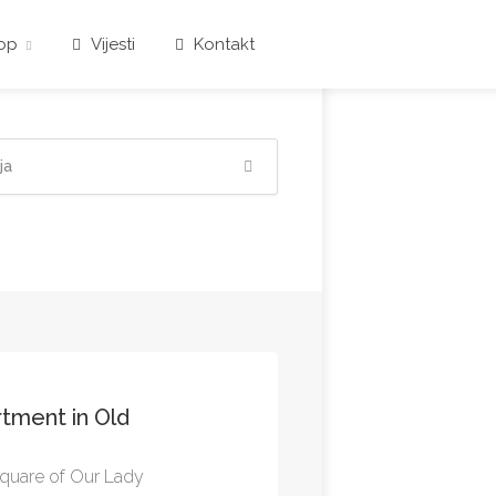
op
Vijesti
Kontakt
rtment in Old
quare of Our Lady