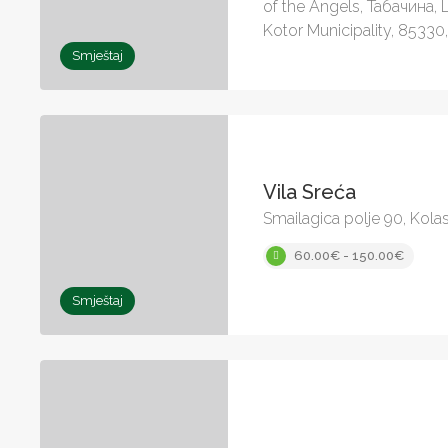
of the Angels, Табачина,
Kotor Municipality, 8533
Smještaj
Vila Sreća
Smailagica polje 90, Kola
60.00€ - 150.00€
Smještaj