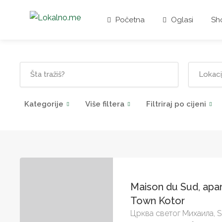
Početna
Oglasi
Sh
Kategorije
Više filtera
Filtriraj po cijeni
Maison du Sud, apa
Town Kotor
Црква светог Михаила, S