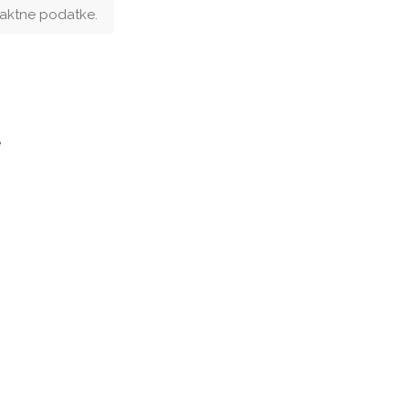
ntaktne podatke.
e