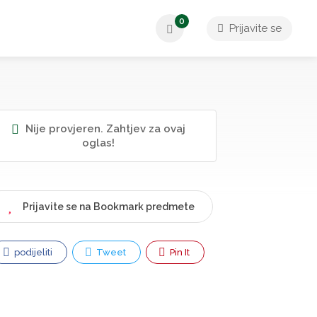
0
Prijavite se
Nije provjeren. Zahtjev za ovaj
oglas!
Prijavite se na Bookmark predmete
podijeliti
Tweet
Pin It