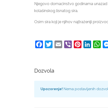
Njegovo domaćinstvo godinama unazad s
kolašinskog lisnatog sira.
Osim sira koji je njihov najtraženiji proizvo
Facebook
Twitter
Email
Viber
Pintere
Link
W
Dozvola
Upozorenje!
Nema postavljenih dozvola 