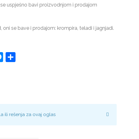
e uspješno bavi proizvodnjom i prodajom
d, oni se bave i prodajom: krompira, teladi i jagnjadi.
st
edIn
hatsApp
Messenger
Share
ili rešenja za ovaj oglas