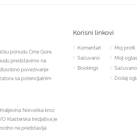
Korisni linkovi
Komentari
Moj profil
stičku ponudu Crne Gore.
Sačuvano
Moji oglas
ponudu predstavimo na
Bookings
Sačuvan
eđusobno povezivanje
Dodaj ogl
nizatora sa potencijalnim
Kraljevina Norveška kroz
 Klasterska Inicijativa je
phodno ne predstavlja