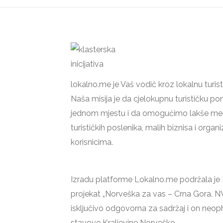
lokalno.me je Vaš vodič kroz lokalnu turi
Naša misija je da cjelokupnu turističku 
jednom mjestu i da omogućimo lakše m
turističkih poslenika, malih biznisa i orga
korisnicima.
Izradu platforme Lokalno.me podržala je 
projekat „Norveška za vas – Crna Gora. NVO
isključivo odgovorna za sadržaj i on neo
stavove Kraljevine Norveške.