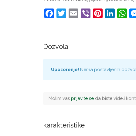
Facebook
Twitter
Email
Viber
Pintere
Link
W
Dozvola
Upozorenje!
Nema postavljenih dozvola 
Molim vas
prijavite se
da biste videli ko
karakteristike