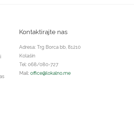
Kontaktirajte nas
Adresa: Trg Borca bb, 81210
Kolašin
i
Tel: 068/080-727
o
Mail:
office@lokalno.me
as