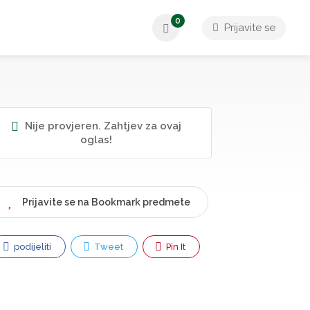
0
Prijavite se
Nije provjeren. Zahtjev za ovaj
oglas!
Prijavite se na Bookmark predmete
podijeliti
Tweet
Pin It