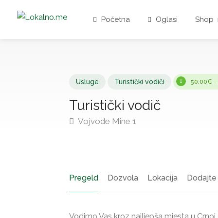
Početna
Oglasi
Shop
Usluge
Turistički vodiči
50.00€ -
Turistički vodič
Vojvode Mine 1
Pregeld
Dozvola
Lokacija
Dodajte 
Vodimo Vas kroz najljepša mjesta u Crnoj 