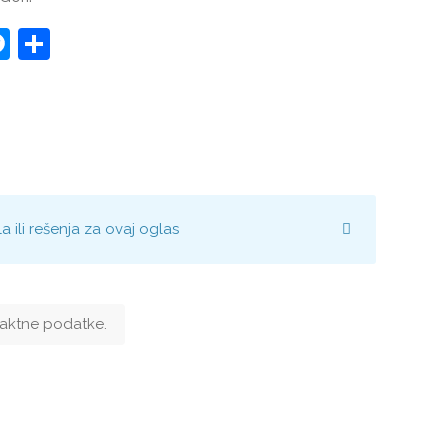
st
edIn
hatsApp
Messenger
Share
ili rešenja za ovaj oglas
ntaktne podatke.