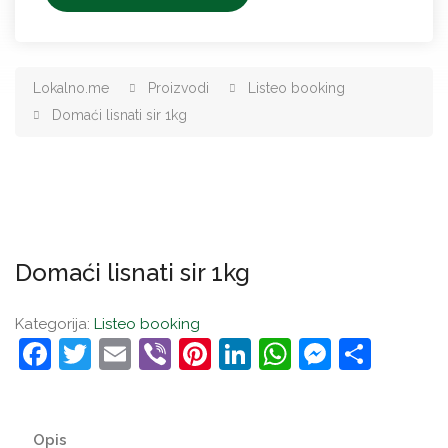
Lokalno.me
Proizvodi
Listeo booking
Domaći lisnati sir 1kg
Domaći lisnati sir 1kg
Kategorija:
Listeo booking
Facebook
Twitter
Email
Viber
Pinterest
LinkedIn
WhatsApp
Messen
Shar
Opis